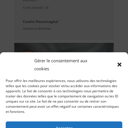
À très bientôt ! 🌸
Coralie Houvenaghel
Ambiance Bohème
Découvrez vite mes attaches
Gérer le consentement aux
tétines !
cookies
Pour offrir les meilleures expériences, nous utilisons des technologies
telles que les cookies pour stocker et/ou accéder aux informations des
Informations utiles et légales
appareils. Le fait de consentir à ces technologies nous permettra de
traiter des données telles que le comportement de navigation ou les ID
uniques sur ce site. Le fait de ne pas consentir ou de retirer son
Mentions légales & protections des données
consentement peut avoir un effet négatif sur certaines caractéristiques
et fonctions.
Politique de cookies (UE)
Accepter