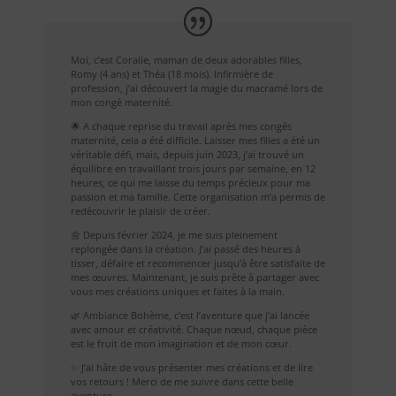
Moi, c’est Coralie, maman de deux adorables filles,
Romy (4 ans) et Théa (18 mois). Infirmière de
profession, j’ai découvert la magie du macramé lors de
mon congé maternité.
🌟 A chaque reprise du travail après mes congés
maternité, cela a été difficile. Laisser mes filles a été un
véritable défi, mais, depuis juin 2023, j’ai trouvé un
équilibre en travaillant trois jours par semaine, en 12
heures, ce qui me laisse du temps précieux pour ma
passion et ma famille. Cette organisation m’a permis de
redécouvrir le plaisir de créer.
🌼 Depuis février 2024, je me suis pleinement
replongée dans la création. J’ai passé des heures à
tisser, défaire et recommencer jusqu’à être satisfaite de
mes œuvres. Maintenant, je suis prête à partager avec
vous mes créations uniques et faites à la main.
🌿 Ambiance Bohème, c’est l’aventure que j’ai lancée
avec amour et créativité. Chaque nœud, chaque pièce
est le fruit de mon imagination et de mon cœur.
✨ J’ai hâte de vous présenter mes créations et de lire
vos retours ! Merci de me suivre dans cette belle
aventure.