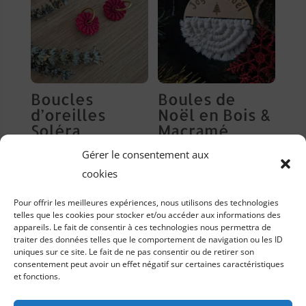
Boucles
Boules de
d’oreilles
Noël en Bois &
Soléra
Macramé
29,00
€
Plage
4,00
€
–
6,00
€
Gérer le consentement aux
de
cookies
prix :
Pour offrir les meilleures expériences, nous utilisons des technologies
4,00 €
telles que les cookies pour stocker et/ou accéder aux informations des
à
Informations utiles et légales
appareils. Le fait de consentir à ces technologies nous permettra de
traiter des données telles que le comportement de navigation ou les ID
6,00 €
uniques sur ce site. Le fait de ne pas consentir ou de retirer son
Mentions légales & protections des données
consentement peut avoir un effet négatif sur certaines caractéristiques
et fonctions.
Politique de cookies (UE)