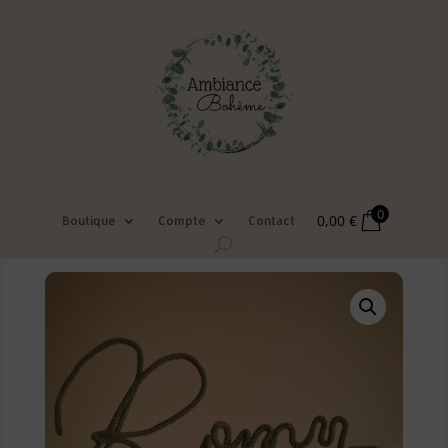
0
0,00
€
Boutique
Compte
Contact