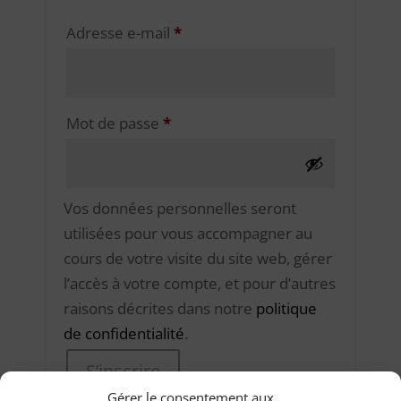
Obligatoire
Adresse e-mail
*
Obligatoire
Mot de passe
*
Vos données personnelles seront
utilisées pour vous accompagner au
cours de votre visite du site web, gérer
l’accès à votre compte, et pour d’autres
raisons décrites dans notre
politique
de confidentialité
.
S’inscrire
Gérer le consentement aux